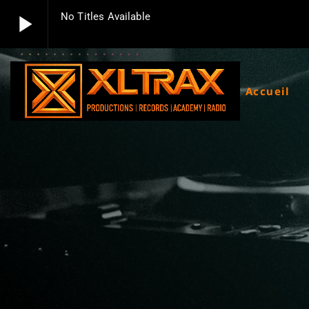
play_arrow
No Titles Available
play_arrow
Xltrax Radio
Xltrax Radio Station
Accueil