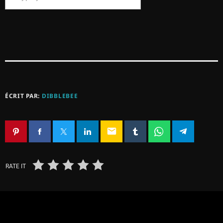
ÉCRIT PAR:
DIBBLEBEE
email
RATE IT