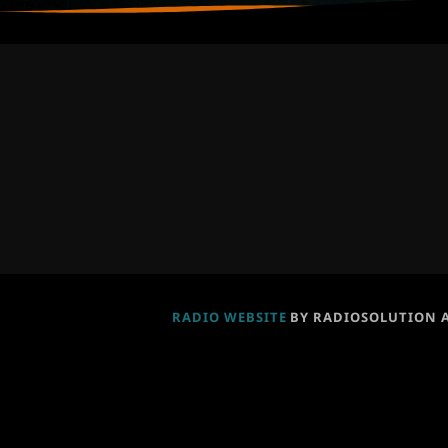
RADIO WEBSITE
BY RADIOSOLUTION 