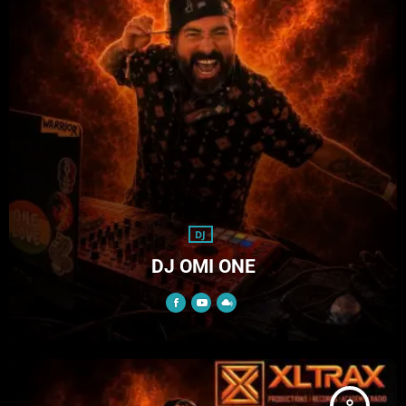
DJ
DJ OMI ONE
person_outline