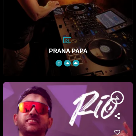
DJ
PRANA PAPA
person_outline