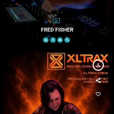
DJ
FRED FISHER
person_outline