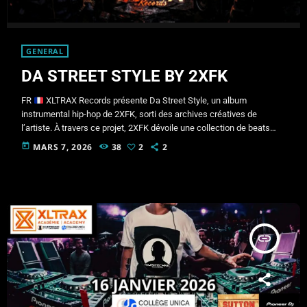
GENERAL
DA STREET STYLE BY 2XFK
FR
XLTRAX Records présente Da Street Style, un album
instrumental hip-hop de 2XFK, sorti des archives créatives de
l’artiste. À travers ce projet, 2XFK dévoile une collection de beats
hip-hop bruts, ambiances urbaines et textures trap, inspirées par
today
MARS 7, 2026
38
2
2
l’énergie du street culture et de la production underground. Des
morceaux comme “Sentimental Rap”, “Inner Sickness” et “Houston
Unit” construisent une atmosphère sombre et immersive, tandis que
des titres comme “Smoking […]
insert_link