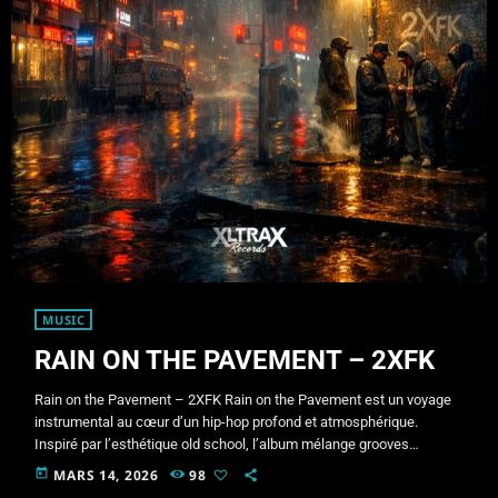
MUSIC
RAIN ON THE PAVEMENT – 2XFK
Rain on the Pavement – 2XFK Rain on the Pavement est un voyage
instrumental au cœur d’un hip-hop profond et atmosphérique.
Inspiré par l’esthétique old school, l’album mélange grooves
classiques, textures analogiques et ambiances urbaines
today
MARS 14, 2026
98
nocturnes.Chaque morceau évoque l’image d’une ville sous la pluie :