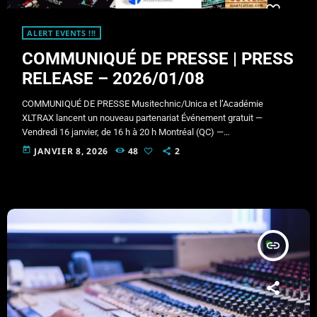
ALERT EVENTS !!!
COMMUNIQUÉ DE PRESSE | PRESS
RELEASE – 2026/01/08
COMMUNIQUÉ DE PRESSE Musitechnic/Unica et l’Académie
XLTRAX lancent un nouveau partenariat Événement gratuit —
Vendredi 16 janvier, de 16 h à 20 h Montréal (QC) —
Musitechnic/Unica et l’Académie XLTRAX annoncent le lancement
today
JANVIER 8, 2026
48
2
officiel de leur nouveau partenariat et invitent le public à un
événement gratuit qui se tiendra le vendredi 16 janvier, de 16 h à 20
h, chez Musitechnic/Unica. Conçu pour toute personne qui s’est
déjà demandé « […]
insert_link