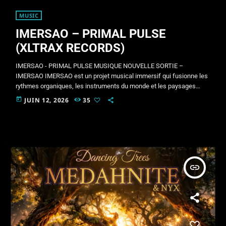
MUSIC
IMERSAO – PRIMAL PULSE
(XLTRAX RECORDS)
IMERSAO - PRIMAL PULSE MUSIQUE NOUVELLE SORTIE –
IMERSAO IMERSAO est un projet musical immersif qui fusionne les
rythmes organiques, les instruments du monde et les paysages
sonores électroniques pour créer des voyages sonores profonds et
today
JUIN 12, 2026
35
transformateurs. Inspiré par la nature, les traditions ancestrales et
les états de conscience élargis, IMERSAO marie handpan,
didgeridoo, percussions tribales, voix et textures électroniques dans
une expérience unique où se rencontrent musique, méditation et […]
insert_link