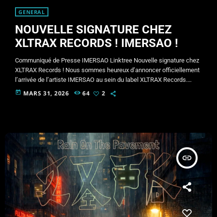
GENERAL
NOUVELLE SIGNATURE CHEZ
XLTRAX RECORDS ! IMERSAO !
Communiqué de Presse IMERSAO Linktree Nouvelle signature chez
XLTRAX Records ! Nous sommes heureux d’annoncer officiellement
l’arrivée de l’artiste IMERSAO au sein du label XLTRAX Records.
IMERSAO propose un univers inspiré des sonorités ancestrales et
today
MARS 31, 2026
64
2
des pulsations électroniques, créant une expérience sonore
immersive à travers des performances sensibles et organiques.
Cette collaboration marque le début d’un nouveau chapitre artistique
incluant de nouvelles sorties musicales, des présences sur scène
ainsi que […]
insert_link