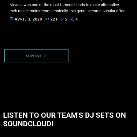
Nirvana was one of the most famous bands to make alternative
rock music mainstream. Ironically, this genre became popular after
the grunge period - which deprecated mainstream, commercial
today
AVRIL 3, 2020
221
5
4
types of music. In addition to Nirvana, some extremely well known
and highly successful bands formed around alt rock, including REM
- one of the earliest "alternative" bands, the […]
SUIVANT
navigate_next
LISTEN TO OUR TEAM'S DJ SETS ON
SOUNDCLOUD!