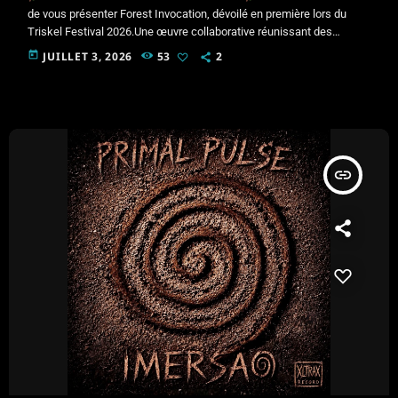
de vous présenter Forest Invocation, dévoilé en première lors du
Triskel Festival 2026.Une œuvre collaborative réunissant des
univers artistiques uniques :
Khab Kabana
Lüm
Nyx
today
JUILLET 3, 2026
53
2
IMERSAO
Mars In RetrogradeEnsemble, nous avons créé un
voyage sonore mêlant rythmes tribaux, textures organiques, voix
envoûtantes et paysages électroniques immersifs.
Masterisé par
2XFK
Sortie sous XLTRAX RecordsUn immense merci à toutes les
personnes présentes au […]
insert_link