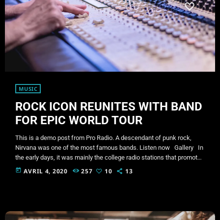
MUSIC
ROCK ICON REUNITES WITH BAND
FOR EPIC WORLD TOUR
This is a demo post from Pro Radio. A descendant of punk rock,
Nirvana was one of the most famous bands. Listen now Gallery In
the early days, it was mainly the college radio stations that promoted
this sound. In fact, 'college rock' was the phrase used to describe
today
AVRIL 4, 2020
257
10
13
alternative rock in the 1980s, before the genre coined as alternative
rock music became popular in the mid 1980s. […]