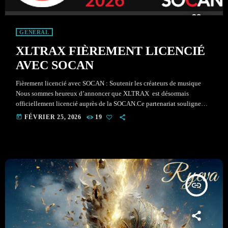
GENERAL
XLTRAX FIÈREMENT LICENCIÉ
AVEC SOCAN
Fièrement licencié avec SOCAN : Soutenir les créateurs de musique
Nous sommes heureux d’annoncer que XLTRAX est désormais
officiellement licencié auprès de la SOCAN.Ce partenariat souligne
notre engagement à soutenir les créateurs de musique et à veiller à ce
today
FÉVRIER 25, 2026
19
qu’ils reçoivent une rémunération équitable pour leur travail. Pourquoi
la SOCAN ?La SOCAN est un organisme à but non lucratif dédié à la
défense des droits des créateurs et des éditeurs […]
insert_link