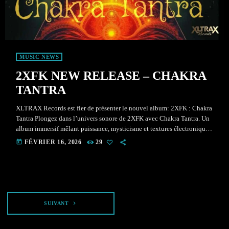
MUSIC NEWS
2XFK NEW RELEASE – CHAKRA
TANTRA
XLTRAX Records est fier de présenter le nouvel album: 2XFK : Chakra
Tantra Plongez dans l’univers sonore de 2XFK avec Chakra Tantra. Un
album immersif mêlant puissance, mysticisme et textures électroniques
profondes. Disponible dès maintenant. Un album puissant, mystique et
today
FÉVRIER 16, 2026
29
cinématographique qui fusionne : -Énergie électronique -Atmosphères
profondes -Intensité dramatique -Dimension spirituelle et sonore
Découvrez-le dès maintenant Disponible sur toutes les plateformes
numériques. Un voyage à travers les fréquences, les chakras […]
navigate_next
SUIVANT