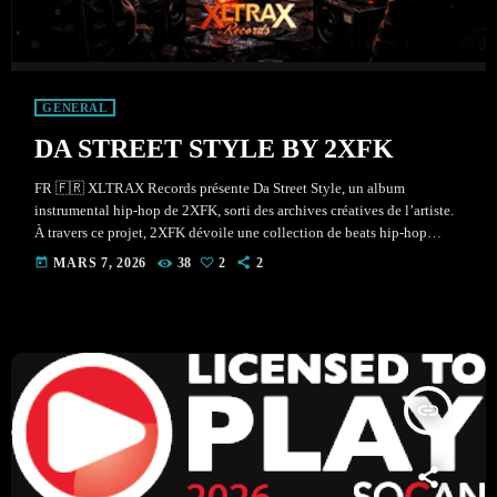
GENERAL
DA STREET STYLE BY 2XFK
FR 🇫🇷 XLTRAX Records présente Da Street Style, un album
instrumental hip-hop de 2XFK, sorti des archives créatives de l’artiste.
À travers ce projet, 2XFK dévoile une collection de beats hip-hop
bruts, ambiances urbaines et textures trap, inspirées par l’énergie du
today
MARS 7, 2026
38
2
2
street culture et de la production underground. Des morceaux comme
“Sentimental Rap”, “Inner Sickness” et “Houston Unit” construisent
une atmosphère sombre et immersive, tandis que des titres comme
“Smoking […]
insert_link