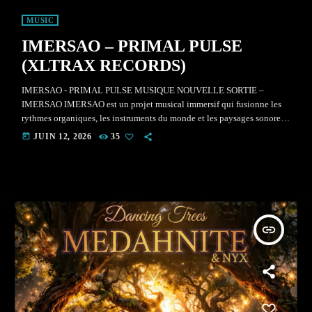
MUSIC
IMERSAO – PRIMAL PULSE
(XLTRAX RECORDS)
IMERSAO - PRIMAL PULSE MUSIQUE NOUVELLE SORTIE –
IMERSAO IMERSAO est un projet musical immersif qui fusionne les
rythmes organiques, les instruments du monde et les paysages sonores
électroniques pour créer des voyages sonores profonds et
today
JUIN 12, 2026
35
transformateurs. Inspiré par la nature, les traditions ancestrales et les
états de conscience élargis, IMERSAO marie handpan, didgeridoo,
percussions tribales, voix et textures électroniques dans une expérience
unique où se rencontrent musique, méditation et […]
insert_link