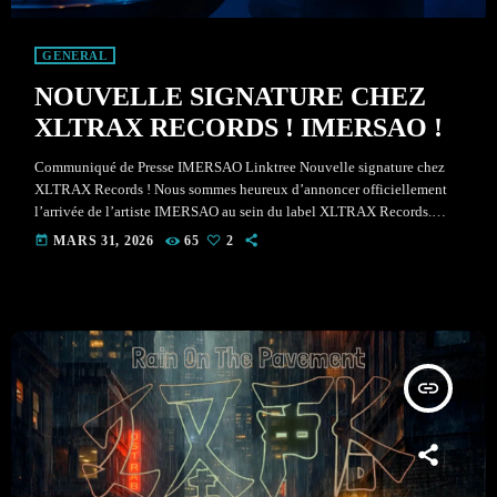
GENERAL
NOUVELLE SIGNATURE CHEZ
XLTRAX RECORDS ! IMERSAO !
Communiqué de Presse IMERSAO Linktree Nouvelle signature chez
XLTRAX Records ! Nous sommes heureux d’annoncer officiellement
l’arrivée de l’artiste IMERSAO au sein du label XLTRAX Records.
IMERSAO propose un univers inspiré des sonorités ancestrales et des
today
MARS 31, 2026
65
2
pulsations électroniques, créant une expérience sonore immersive à
travers des performances sensibles et organiques. Cette collaboration
marque le début d’un nouveau chapitre artistique incluant de
nouvelles sorties musicales, des présences sur scène ainsi que […]
insert_link