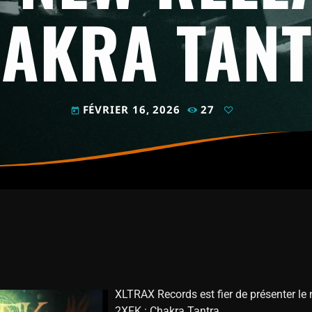
AKRA TAN
FÉVRIER 16, 2026
27
today
XLTRAX Records est fier de présenter le
2XFK : Chakra Tantra