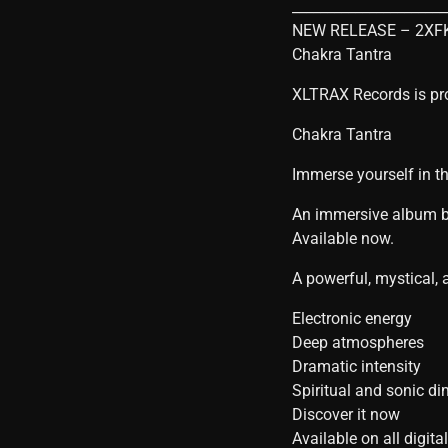
______________________
NEW RELEASE – 2XF
Chakra Tantra
XLTRAX Records is pro
Chakra Tantra
Immerse yourself in t
An immersive album bl
Available now.
A powerful, mystical,
Electronic energy
Deep atmospheres
Dramatic intensity
Spiritual and sonic d
Discover it now
Available on all digita