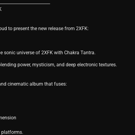
________________________
K
ud to present the new release from 2XFK:
he sonic universe of 2XFK with Chakra Tantra.
ending power, mysticism, and deep electronic textures.
 and cinematic album that fuses:
imension
l platforms.