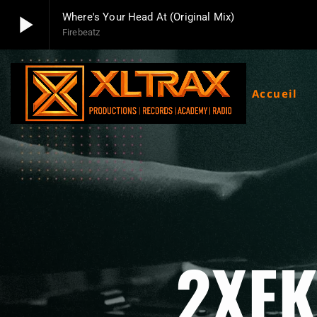
play_arrow
Where's Your Head At (Original Mix)
Firebeatz
play_arrow
Xltrax Radio
Xltrax Radio Station
Accueil
2XFK