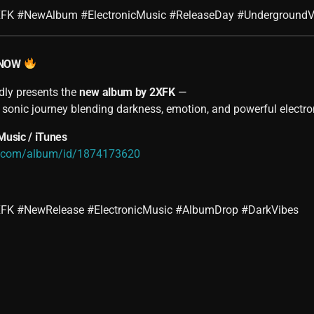
FK #NewAlbum #ElectronicMusic #ReleaseDay #UndergroundV
 NOW
ly presents the
new album by
2XFK
—
sonic journey blending darkness, emotion, and powerful electron
Music / iTunes
le.com/album/id/1874173620
K #NewRelease #ElectronicMusic #AlbumDrop #DarkVibes