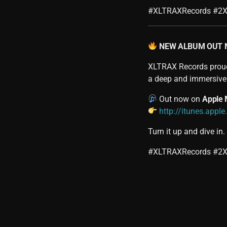
#XLTRAXRecords #2X
NEW ALBUM OUT
XLTRAX Records proud
a deep and immersive 
Out now on
Apple 
http://itunes.app
Turn it up and dive in.
#XLTRAXRecords #2XF