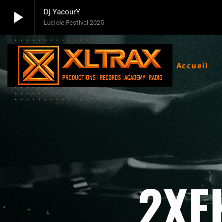
play_arrow
Dj YacourY
Luciole Festival 2025
play_arrow
Xltrax Radio
Xltrax Radio Station
Accueil
2XF