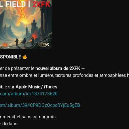
ISPONIBLE
er de présenter le
nouvel album de
2XFK
—
nse entre ombre et lumière, textures profondes et atmosphères 
ible sur
Apple Music / iTunes
le.com/album/id/1874173620
fy.com/album/394CP9DGzOcpcRYjEu5gEB
immersif et sans compromis.
e dedans.