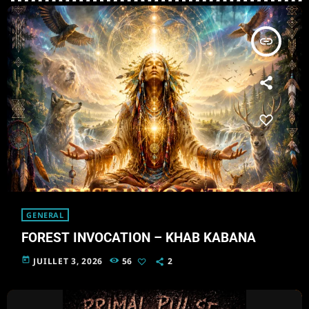
insert_link
GENERAL
FOREST INVOCATION – KHAB KABANA
today
JUILLET 3, 2026
56
2