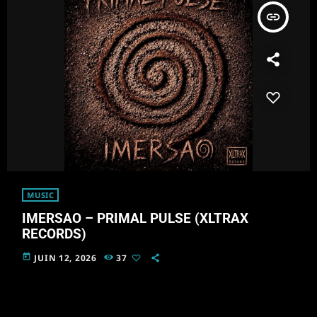
insert_link
MUSIC
IMERSAO – PRIMAL PULSE (XLTRAX
RECORDS)
today
JUIN 12, 2026
37