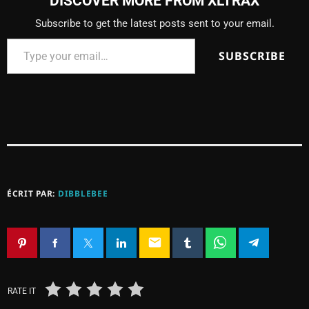
DISCOVER MORE FROM XLTRAX
Subscribe to get the latest posts sent to your email.
SUBSCRIBE
ÉCRIT PAR:
DIBBLEBEE
email
RATE IT