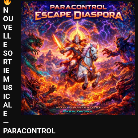
N
OU
VE
LL
E
SO
RT
IE
M
US
IC
AL
E
—
PARACONTROL