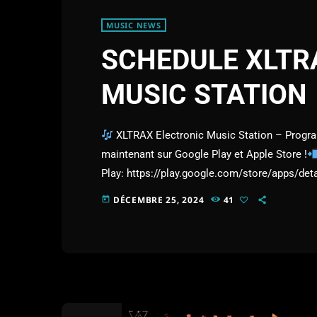
MUSIC NEWS
SCHEDULE XLTR
MUSIC STATION
XLTRAX Electronic Music Station – Prog
maintenant sur Google Play et Apple Store !
Play: https://play.google.com/store/apps/de
Apple Store: https://apps.apple.com/us/app/xl
DÉCEMBRE 25, 2024
41
today
radio/id6739785917________________________
Aazar Khan (DJ)
Every Monday: 11:00 AM 
Tuesday: 9:00 PM – 10:30 PM
DJ Medhanit