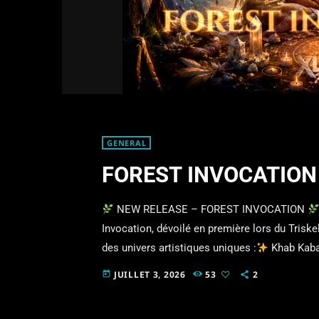
GENERAL
FOREST INVOCATION
NEW RELEASE – FOREST INVOCATION
Invocation, dévoilé en première lors du Trisk
des univers artistiques uniques :
Khab Kab
RetrogradeEnsemble, nous avons créé un voya
JUILLET 3, 2026
53
2
today
organiques, voix envoûtantes et paysages él
Sortie sous XLTRAX RecordsUn immense merci