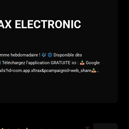
AX ELECTRONIC
ramme hebdomadaire !
Disponible dès
Téléchargez l'application GRATUITE ici :
Google
tails?id=com.app.xltrax&pcampaignid=web_share
trax-
___
DJs / Artists / Labels : VIP LINEUP:
DJ
– 12:00 PM
DJ Maudette (Dj & Artist)
Every
e […]