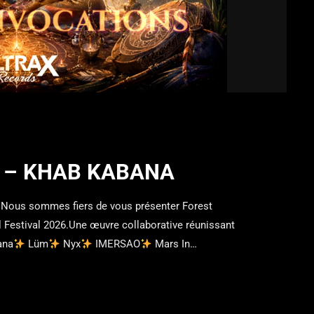
 – KHAB KABANA
Nous sommes fiers de vous présenter Forest
el Festival 2026.Une œuvre collaborative réunissant
ana
Lüm
Nyx
IMERSAO
Mars In
ge sonore mêlant rythmes tribaux, textures
ectroniques immersifs.
Masterisé par 2XFK
 à toutes les personnes présentes au […]