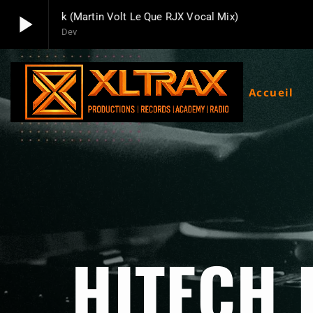
play_arrow
In The Dark (Martin Volt Le Que RJX Vocal Mix)
Dev
play_arrow
Xltrax Radio
Xltrax Radio Station
Accueil
HITECH 