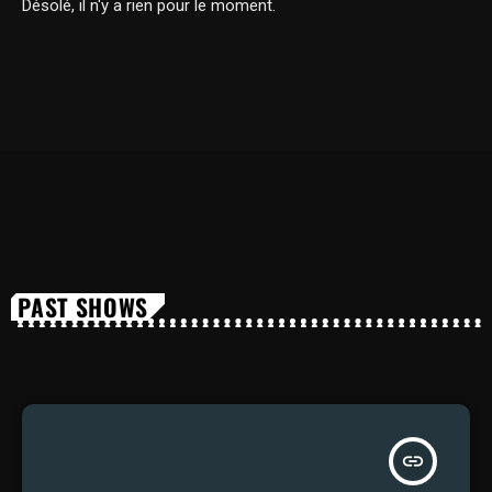
Désolé, il n'y a rien pour le moment.
PAST SHOWS
insert_link