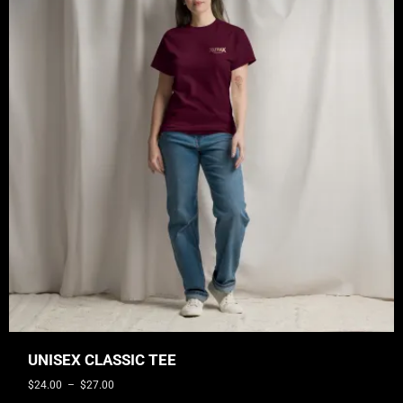
UNISEX CLASSIC TEE
$
24.00
–
$
27.00