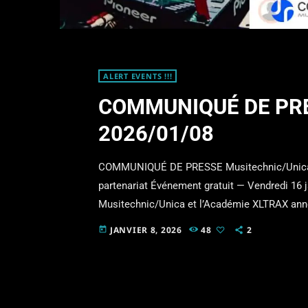
ALERT EVENTS !!!
COMMUNIQUÉ DE PRE
2026/01/08
COMMUNIQUÉ DE PRESSE Musitechnic/Unica e
partenariat Événement gratuit — Vendredi 16 j
Musitechnic/Unica et l’Académie XLTRAX anno
partenariat et invitent le public à un événement
JANVIER 8, 2026
48
2
today
à 20 h, chez Musitechnic/Unica. Conçu pour t