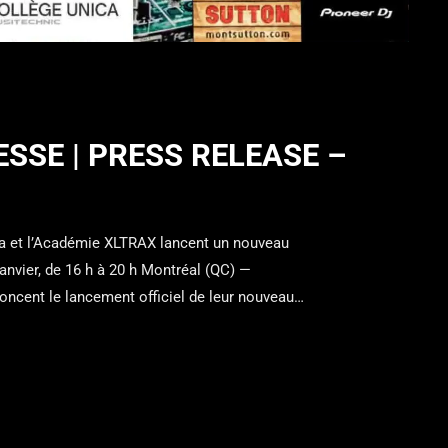
SSE | PRESS RELEASE –
t l’Académie XLTRAX lancent un nouveau
anvier, de 16 h à 20 h Montréal (QC) —
ncent le lancement officiel de leur nouveau
 gratuit qui se tiendra le vendredi 16 janvier, de 16 h
oute personne qui s’est déjà demandé « […]