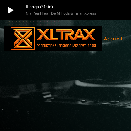
play_arrow
ILanga (Main)
Nia Pearl Feat. De Mthuda & Tman Xpress
play_arrow
Xltrax Radio
Xltrax Radio Station
Accueil