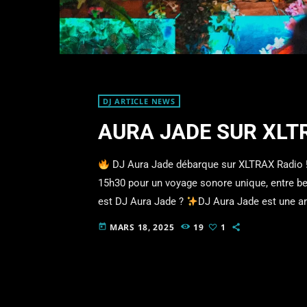
DJ ARTICLE NEWS
AURA JADE SUR XLTR
DJ Aura Jade débarque sur XLTRAX Radio 
15h30 pour un voyage sonore unique, entre be
est DJ Aura Jade ?
DJ Aura Jade est une ar
extatique, astrologie et rythmes électrisants
MARS 18, 2025
19
1
today
house, rythmes organiques et throwbacks, tis