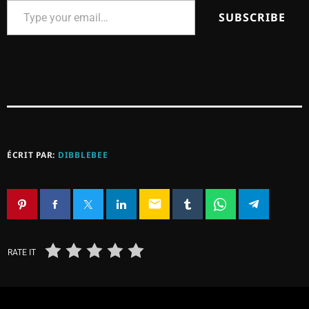
SUBSCRIBE
ÉCRIT PAR:
DIBBLEBEE
email
RATE IT