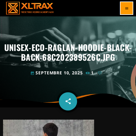
menu
UNISEX-ECO-RAGLAN-HOODIE-BLACK-
BACK-68C202389526C.JPG
SEPTEMBRE 10, 2025
1
today
share
email