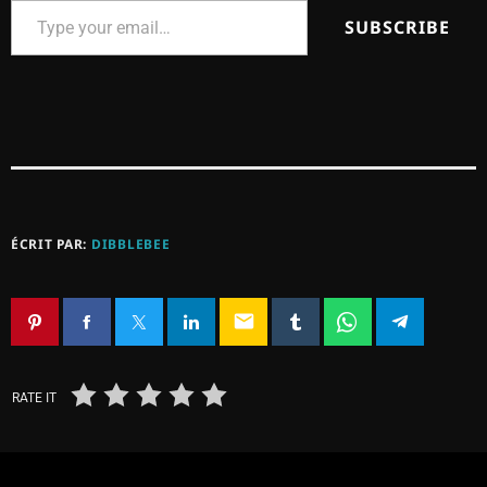
SUBSCRIBE
ÉCRIT PAR:
DIBBLEBEE
email
RATE IT