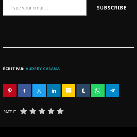
SUBSCRIBE
ÉCRIT PAR:
AUDREY CABANA
email
RATE IT