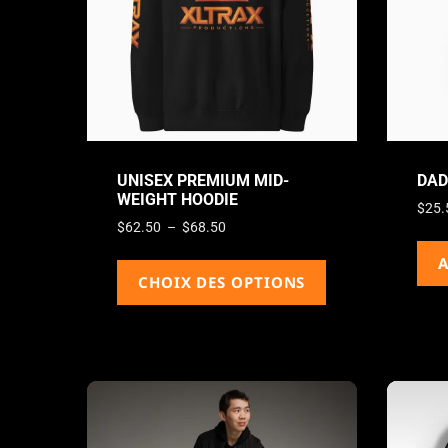
UNISEX PREMIUM MID-
DAD
WEIGHT HOODIE
$
25.
$
62.50
–
$
68.50
A
CHOIX DES OPTIONS