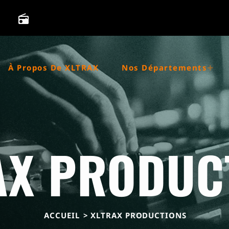
radio
À Propos De XLTRAX
Nos Départements
AX PRODUC
ACCUEIL
> XLTRAX PRODUCTIONS