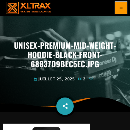
menu
UNISEX-PREMIUM-MID-WEIGHT-
HOODIE-BLACK-FRONT-
68837D9BEC5EC.JPG
JUILLET 25, 2025
2
today
share
email