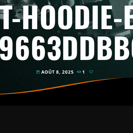
T-HOODIE-
89663DDBB
AOÛT 8, 2025
1
today