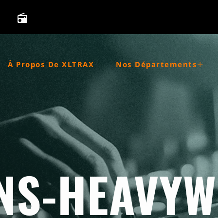
Booyah Ft. We Are Loud & Sonny Wilson (Original Mix)
radio
À Propos De XLTRAX
Nos Départements
S-HEAVYW