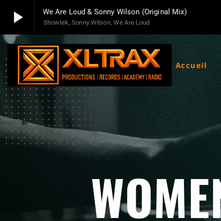
play_arrow
oyah Ft. We Are Loud & Sonny Wilson (Original Mix)
Showtek, Sonny Wilson, We Are Loud
play_arrow
Xltrax Radio
Xltrax Radio Station
Accueil
WOMEN