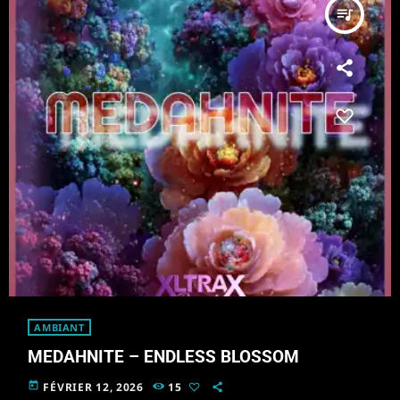
queue_music
AMBIANT
MEDAHNITE – ENDLESS BLOSSOM
today
FÉVRIER 12, 2026
15