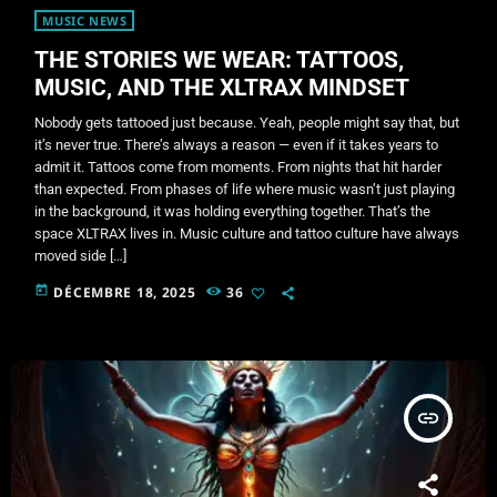
MUSIC NEWS
THE STORIES WE WEAR: TATTOOS,
MUSIC, AND THE XLTRAX MINDSET
Nobody gets tattooed just because. Yeah, people might say that, but
it’s never true. There’s always a reason — even if it takes years to
admit it. Tattoos come from moments. From nights that hit harder
than expected. From phases of life where music wasn’t just playing
in the background, it was holding everything together. That’s the
space XLTRAX lives in. Music culture and tattoo culture have always
moved side […]
today
DÉCEMBRE 18, 2025
36
insert_link