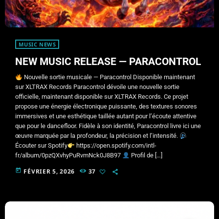
MUSIC NEWS
NEW MUSIC RELEASE — PARACONTROL
Nouvelle sortie musicale — Paracontrol Disponible maintenant
sur XLTRAX Records Paracontrol dévoile une nouvelle sortie
officielle, maintenant disponible sur XLTRAX Records. Ce projet
propose une énergie électronique puissante, des textures sonores
immersives et une esthétique taillée autant pour l’écoute attentive
que pour le dancefloor. Fidèle à son identité, Paracontrol livre ici une
œuvre marquée par la profondeur, la précision et l’intensité.
Écouter sur Spotify
https://open.spotify.com/intl-
fr/album/0pzQXvhyPuRvmNck0J8B97
Profil de […]
today
FÉVRIER 5, 2026
37