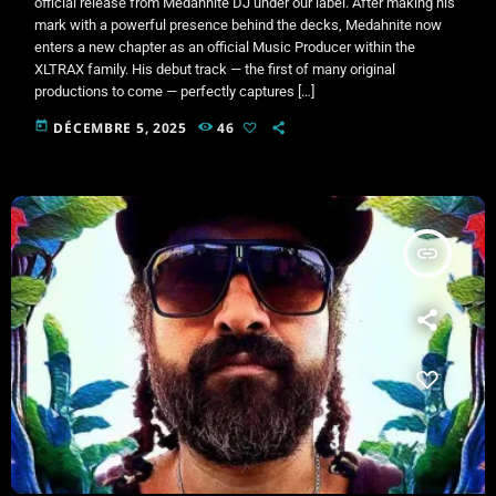
official release from Medahnite DJ under our label. After making his
mark with a powerful presence behind the decks, Medahnite now
enters a new chapter as an official Music Producer within the
XLTRAX family. His debut track — the first of many original
productions to come — perfectly captures […]
today
DÉCEMBRE 5, 2025
46
insert_link