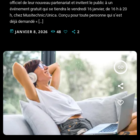
officiel de leur nouveau partenariat et invitent le public à un
événement gratuit qui se tiendra le vendredi 16 janvier, de 16 h à 20
h, chez Musitechnic/Unica. Conçu pour toute personne qui s’est
déjà demandé « […]
today
JANVIER 8, 2026
48
2
insert_link