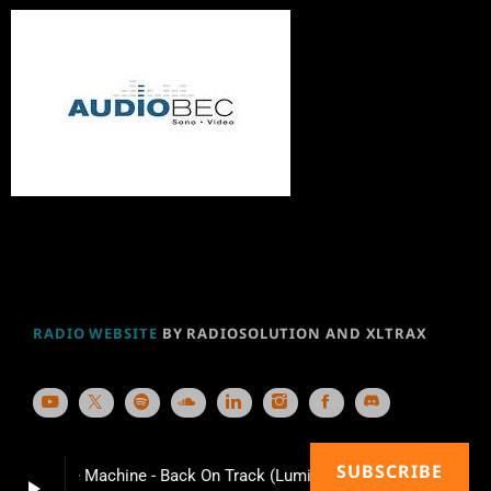
RADIO WEBSITE
BY RADIOSOLUTION AND XLTRAX
SUBSCRIBE
audite Machine - Back On Track (Lumiarium Mix)
play_arrow
keyboard_arrow_right