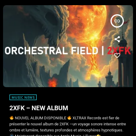
insert_link
MUSIC NEWS
2XFK – NEW ALBUM
NOUVEL ALBUM DISPONIBLE
XLTRAX Records est fier de
présenter le nouvel album de 2XFK —un voyage sonore intense entre
ombre et lumière, textures profondes et atmosphères hypnotiques.