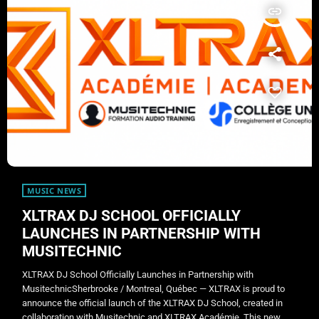
insert_link
MUSIC NEWS
XLTRAX DJ SCHOOL OFFICIALLY
LAUNCHES IN PARTNERSHIP WITH
MUSITECHNIC
XLTRAX DJ School Officially Launches in Partnership with
MusitechnicSherbrooke / Montreal, Québec — XLTRAX is proud to
announce the official launch of the XLTRAX DJ School, created in
collaboration with Musitechnic and XLTRAX Académie. This new