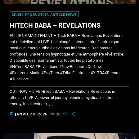
MUSIC PRODUCTCER ARTICLE NEWS
HITECH BABA – REVELATIONS
EN LIGNE MAINTENANT HiTech BABA – Revelations Revelations
est officiellement LIVE. Une plongée intense entre électronique
mystique, énergie tribale et visions intérieures. Des basses
profondes, une tension hypnotique et une atmosphère révélatrice.
Disponible dès maintenant sur toutes les plateformes.
#HiTechBABA #Revelations #NewRelease #OutNow
#ElectronicMusic #PsyTech #TribalElectronic #XLTRAXRecords
#TuneCore
________________________________________________________________
OUT NOW – LIVE HiTech BABA – Revelations Revelations is
officially LIVE. A powerful journey blending mystical electronic
energy, tribal textures, […]
today
JANVIER 8, 2026
20