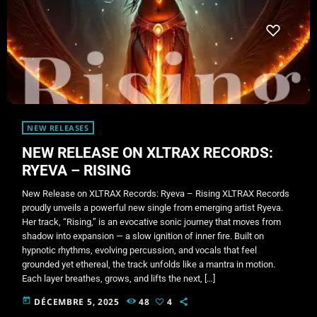
NEW RELEASES
NEW RELEASE ON XLTRAX RECORDS:
RYEVA – RISING
New Release on XLTRAX Records: Ryeva – Rising XLTRAX Records
proudly unveils a powerful new single from emerging artist Ryeva.
Her track, “Rising,” is an evocative sonic journey that moves from
shadow into expansion — a slow ignition of inner fire. Built on
hypnotic rhythms, evolving percussion, and vocals that feel
grounded yet ethereal, the track unfolds like a mantra in motion.
Each layer breathes, grows, and lifts the next, […]
today
DÉCEMBRE 5, 2025
48
4