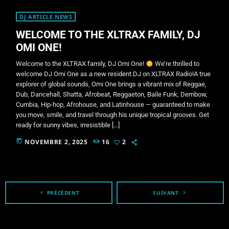
DJ ARTICLE NEWS
WELCOME TO THE XLTRAX FAMILY, DJ
OMI ONE!
Welcome to the XLTRAX family, DJ Omi One!
We’re thrilled to
welcome DJ Omi One as a new resident DJ on XLTRAX Radio!A true
explorer of global sounds, Omi One brings a vibrant mix of Reggae,
Dub, Dancehall, Shatta, Afrobeat, Reggaeton, Baile Funk, Dembow,
Cumbia, Hip-hop, Afrohouse, and Latinhouse — guaranteed to make
you move, smile, and travel through his unique tropical grooves. Get
ready for sunny vibes, irresistible […]
today
NOVEMBRE 2, 2025
16
2
navigate_before
PRÉCÉDENT
SUIVANT
navigate_next