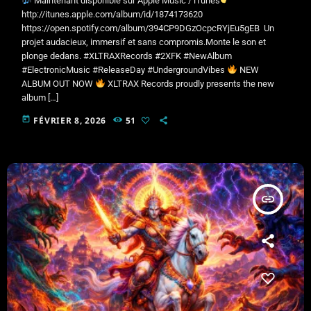
Maintenant disponible sur Apple Music / iTunes
http://itunes.apple.com/album/id/1874173620
https://open.spotify.com/album/394CP9DGzOcpcRYjEu5gEB Un
projet audacieux, immersif et sans compromis.Monte le son et
plonge dedans. #XLTRAXRecords #2XFK #NewAlbum
#ElectronicMusic #ReleaseDay #UndergroundVibes
NEW
ALBUM OUT NOW
XLTRAX Records proudly presents the new
album […]
today
FÉVRIER 8, 2026
51
insert_link